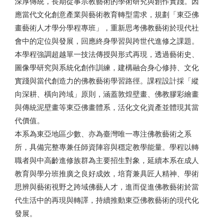
深厚傳統，長期從事宗教藝術的學術研究與創作實踐。因
應當代文化創意產業與藝術教育轉型需求，規劃「東亞佛
畫藝術人才學分學程專班」，重新思考佛教藝術於現代社
會中的定位與發展，回應終身學習與跨世代進修之課題。
本學程強調超越單一技法傳授與形式再現，透過藝術史、
圖像學研究與系統化創作訓練，建構融合身心修持、文化
實踐與當代創造力的佛教藝術學習路徑。課程設計採「縱
向深耕、橫向跨域」原則，涵蓋敦煌壁畫、佛教膠彩繪畫
與傳統泥壁畫等東亞佛畫體系，活化文化資產並體現其當
代價值。
本系為東亞地區少數、亦為臺灣唯一專注佛教藝術之系
所，具備完整專兼任師資陣容與穩定教學能量。學程以轉
職者與中高齡進修族群為主要招生對象，延續本系在成人
教育與學分班推廣之良好成效，培育兼具匠人精神、學術
思辨與藝術視野之跨域佛藝人才，進而促進佛教藝術於當
代生活中的再現與轉譯，持續推動東亞佛教藝術的現代化
發展。