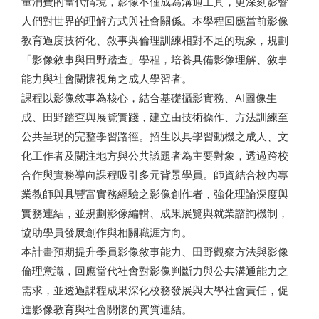
量消費的當代情境，影像不僅成為溝通工具，更深刻影響
人們對世界的理解方式與社會關係。本學程回應當前影像
教育過度技術化、敘事與倫理訓練相對不足的現象，規劃
「影像敘事與田野踏查」學程，培養具備影像理解、敘事
能力與社會關懷視角之成人學習者。
課程以影像敘事為核心，結合基礎攝影實務、AI圖像生
成、田野踏查與展覽實踐，建立由技術操作、方法訓練至
公共呈現的完整學習路徑。招生以具學習動機之成人、文
化工作者及關注地方與公共議題者為主要對象，透過跨校
合作與實務導向課程吸引多元背景學員。師資結合校內專
業教師與具豐富實務經驗之影像創作者，強化理論深度與
實務連結，並規劃影像編輯、成果展覽與就業諮詢機制，
協助學員發展創作與相關職涯方向。
本計畫預期提升學員影像敘事能力、田野觀察方法與影像
倫理意識，回應當代社會對影像判斷力與公共溝通能力之
需求，並透過課程成果深化校務發展與大學社會責任，促
進影像教育與社會關懷的實質連結。