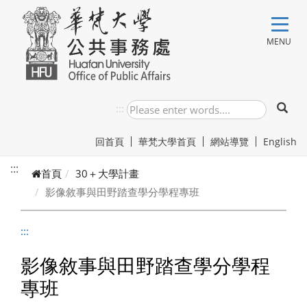
跳到主要內容
MENU
:::
回首頁
華梵大學首頁
網站導覽
English
:::
首頁
30＋大學計畫
影像敘事與田野踏查學分學程專班
:::
影像敘事與田野踏查學分學程
專班