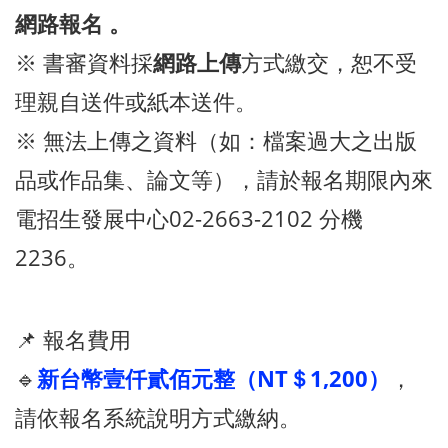
網路報名 。
※ 書審資料採
網路上傳
方式繳交，恕不受
理親自送件或紙本送件。
※ 無法上傳之資料（如：檔案過大之出版
品或作品集、論文等），請於報名期限內來
電招生發展中心02-2663-2102 分機
2236。
📌 報名費用
🔹
新台幣壹仟貳佰元整（NT＄1,200）
，
請依報名系統說明方式繳納。