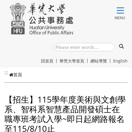
跳到主要內容
MENU
:::
回首頁
華梵大學首頁
網站導覽
English
:::
首頁
【招生】115學年度美術與文創學
系、智科系智慧產品開發碩士在
職專班考試入學~即日起網路報名
至115/8/10止