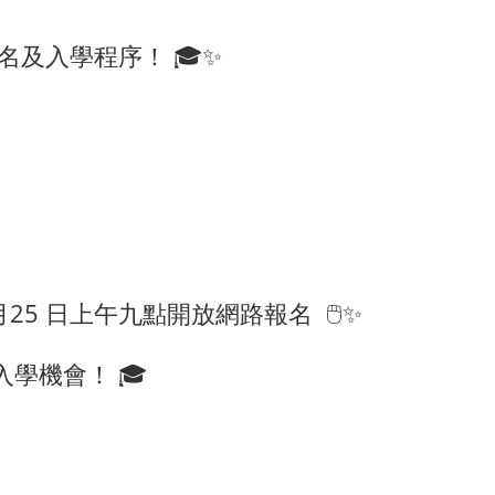
名及入學程序！ 🎓✨
25 日上午九點開放網路報名 🖱️✨
學機會！ 🎓