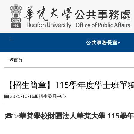
跳到主要內容
:::
公共事務長室
首頁
【招生簡章】115學年度學士班單獨
2025-10-16
招生發展中心
🎓✨
華梵學校財團法人華梵大學 115學