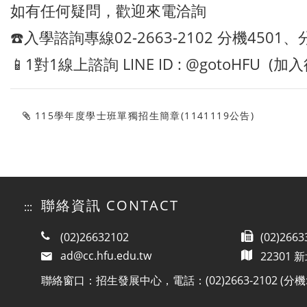
如有任何疑問，歡迎來電洽詢
☎️入學諮詢專線02-2663-2102 分機4501
📱
1對1線上諮詢 LINE ID : @gotoHFU 
115學年度學士班單獨招生簡章(1141119公告)
聯絡資訊 CONTACT
:::
(02)26632102
(02)2663
ad@cc.hfu.edu.tw
22301
聯絡窗口：招生發展中心，電話：(02)2663-2102 (分機:#450