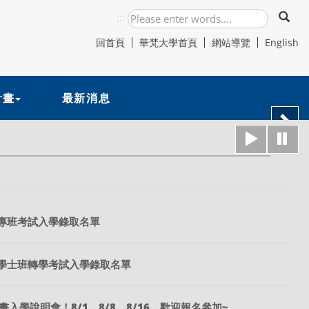
:::
回首頁
華梵大學首頁
網站導覽
English
計畫
最新消息
下
職專班考試入學錄取名單
期學士班轉學考試入學錄取名單
畫入學說明會！8/1、8/8、8/16，歡迎報名參加~