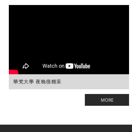
設
華梵大學 夜晚很精采
20251003美國莫瑞州立大學副校長唐.羅
伯森博士造訪華梵
MORE